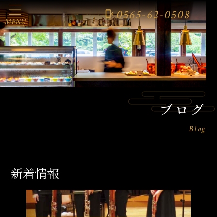
0565-62-0508
phonelink_ring
MENU
ブログ
Blog
新着情報