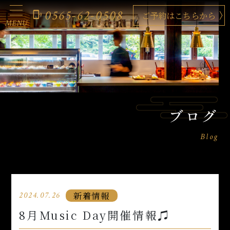
0565-62-0508
phonelink_ring
ご予約はこちらから
MENU
ブログ
Blog
新着情報
2024.07.26
8月Music Day開催情報♫