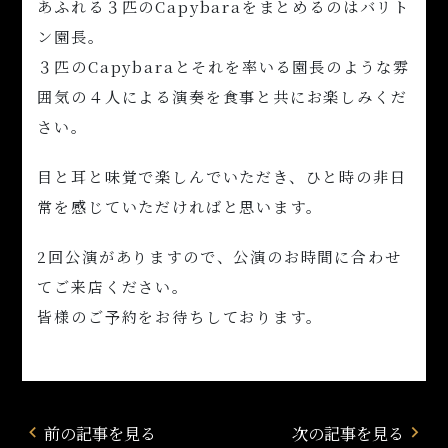
あふれる３匹のCapybaraをまとめるのはバリト
ン園長。
３匹のCapybaraとそれを率いる園長のような雰
囲気の４人による演奏を食事と共にお楽しみくだ
さい。
目と耳と味覚で楽しんでいただき、ひと時の非日
常を感じていただければと思います。
2回公演がありますので、公演のお時間に合わせ
てご来店ください。
皆様のご予約をお待ちしております。
前の記事を見る
次の記事を見る
navigate_before
navigate_next