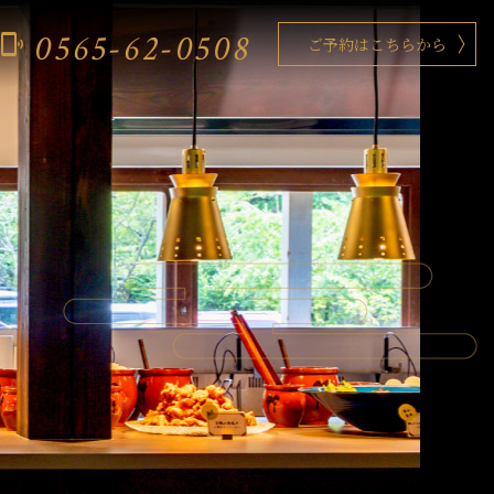
0565-62-0508
phonelink_ring
ご予約はこちらから