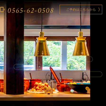
0565-62-0508
phonelink_ring
ご予約はこちらから