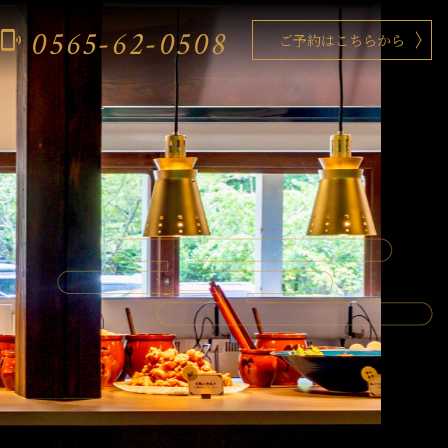
0565-62-0508
phonelink_ring
ご予約はこちらから