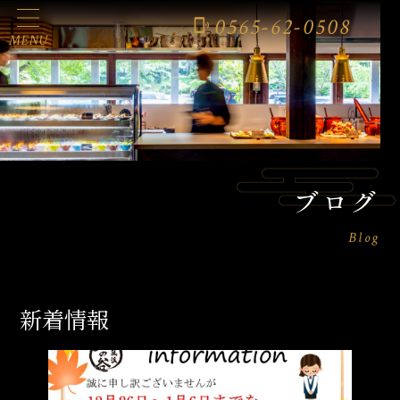
0565-62-0508
phonelink_ring
MENU
ブログ
Blog
新着情報