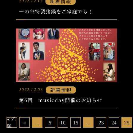
新着情報
2022.12.12
一の谷特製猪鍋をご家庭でも！
新着情報
2022.12.06
第6回 musicday開催のお知らせ
« 先
«
...
5
10
15
...
23
24
25
頭