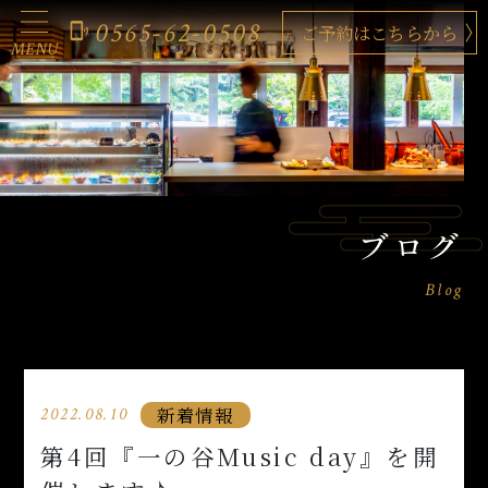
0565-62-0508
phonelink_ring
ご予約はこちらから
MENU
ブログ
Blog
新着情報
2022.08.10
第4回『一の谷Music day』を開