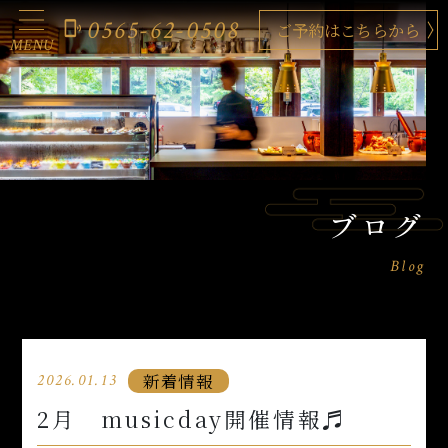
0565-62-0508
phonelink_ring
ご予約はこちらから
MENU
ブログ
Blog
新着情報
2026.01.13
2月 musicday開催情報♬