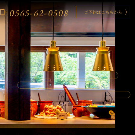
0565-62-0508
phonelink_ring
ご予約はこちらから