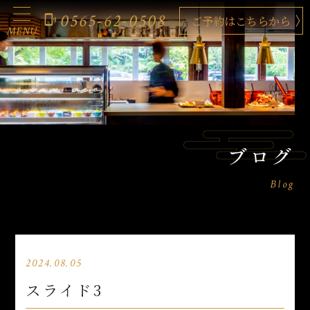
0565-62-0508
phonelink_ring
ご予約はこちらから
MENU
ブログ
Blog
2024.08.05
スライド3