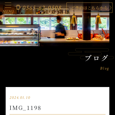
0565-62-0508
phonelink_ring
ご予約はこちらから
MENU
ブログ
Blog
2024.01.10
IMG_1198