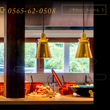
0565-62-0508
phonelink_ring
ご予約はこちらから